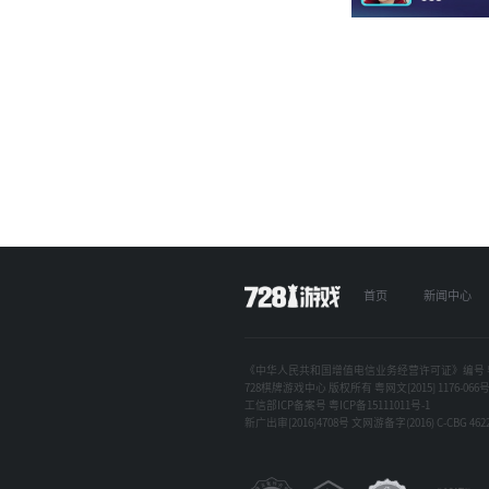
首页
新闻中心
《中华人民共和国增值电信业务经营许可证》编号 粤B2-
728棋牌游戏中心 版权所有 粤网文[2015] 1176-066
工信部ICP备案号 粤ICP备15111011号-1
新广出审[2016]4708号 文网游备字(2016) C-CBG 462