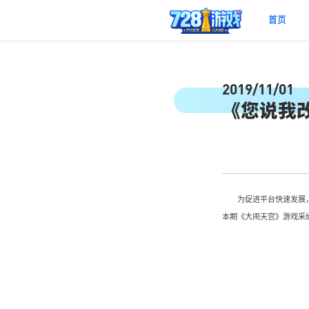
首页
2019/11/01
《您说我
为促进平台快速发展
本期《大闹天宫》游戏采