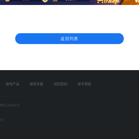
返回列表
游戏产品
游戏专题
找回密码
新手帮助
20160159
号
2号