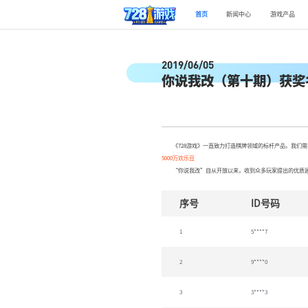
首页
新闻中心
游戏产品
2019/06/05
你说我改（第十期）获奖
《728游戏》一直致力打造棋牌领域的标杆产品，我们
5000万欢乐豆
“你说我改”自从开放以来，收到众多玩家提出的优质
序号
ID号码
1
5****7
2
9****0
3
3****3