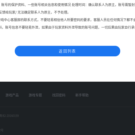
供：账号的保护资料、一些账号相关信息和使用情况 处理时间：确认联系人为原主，账号需暂封
反馈给玩家/ 无法确定联系人为原主，不予处理。
牌游戏中心客服部的联系方式，不要轻易相信他人所要密码的要求，客服人员在任何情况下都不
料，账号信息不要轻易外泄，如果由于玩家资料外泄导致的账号问题，一切后果由玩家自行承
返回列表
游戏产品
游戏专题
找回密码
新手帮助
20160159
号
2号